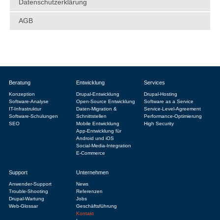
Datenschutzerklärung
AGB
Beratung
Entwicklung
Services
Konzeption
Drupal-Entwicklung
Drupal-Hosting
Software-Analyse
Open-Source Entwicklung
Software as a Service
IT-Infrastruktur
Daten-Migration &
Service-Level-Agreement
Software-Schulungen
Schnittstellen
Performance-Optimierung
SEO
Mobile Entwicklung
High Security
App-Entwicklung für
Android und iOS
Social-Media-Integration
E-Commerce
Support
Unternehmen
Anwender-Support
News
Trouble-Shooting
Referenzen
Drupal-Wartung
Jobs
Web-Glossar
Geschäftsführung
Kontakt