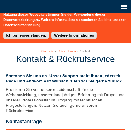
Diese Webseite nutzt Cookies, Analysedienste (Matomo) und eingebettet
Verbindungen zu externen Webdiensten (Vimeo). Durch die weitere
Nutzung dieser Webseite stimmen Sie der Verwendung dieser
b-connect
+49 / (0) 30 / 217 363-0
Schreiben Sie uns hier!
Datenverarbeitung zu. Weitere Informationen entnehmen Sie bitte unserer
Datenschutzerklärung.
Ich bin einverstanden.
Weitere Informationen
Startseite
»
Unternehmen
»
Kontakt
Kontakt & Rückrufservice
Sprechen Sie uns an. Unser Support steht Ihnen jederzeit
Rede und Antwort. Auf Wunsch rufen wir Sie gerne zurück.
Profitieren Sie von unserer Leidenschaft für die
Webentwicklung, unserer langjährigen Erfahrung mit Drupal und
unserer Professionalität im Umgang mit technischen
Fragestellungen. Nutzen Sie auch gerne unseren
Rückrufservice.
Kontaktanfrage