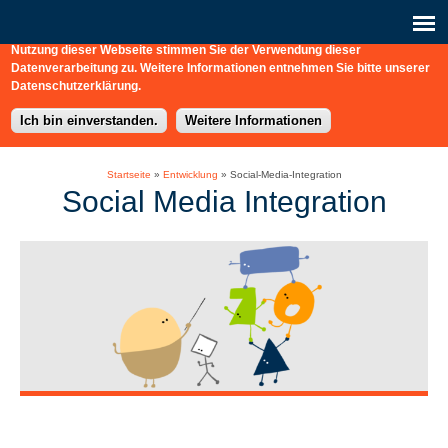
Diese Webseite nutzt Cookies, Analysedienste (Matomo) und eingebettet
Verbindungen zu externen Webdiensten (Vimeo). Durch die weitere
Nutzung dieser Webseite stimmen Sie der Verwendung dieser
b-connect
+49 / (0) 30 / 217 363-0
Schreiben Sie uns hier!
Datenverarbeitung zu. Weitere Informationen entnehmen Sie bitte unserer
Datenschutzerklärung.
Ich bin einverstanden.
Weitere Informationen
Startseite
»
Entwicklung
»
Social-Media-Integration
Social Media Integration