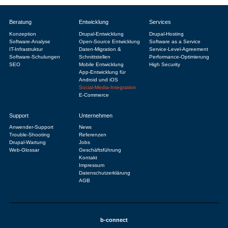
Beratung
Entwicklung
Services
Konzeption
Drupal-Entwicklung
Drupal-Hosting
Software-Analyse
Open-Source Entwicklung
Software as a Service
IT-Infrastruktur
Daten-Migration &
Service-Level-Agreement
Software-Schulungen
Schnittstellen
Performance-Optimierung
SEO
Mobile Entwicklung
High Security
App-Entwicklung für
Android und iOS
Social-Media-Integration
E-Commerce
Support
Unternehmen
Anwender-Support
News
Trouble-Shooting
Referenzen
Drupal-Wartung
Jobs
Web-Glossar
Geschäftsführung
Kontakt
Impressum
Datenschutzerklärung
AGB
b-connect