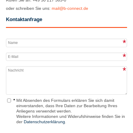
Rufen Sie an:
+49 30 217 363-0
oder schreiben Sie uns:
mail@b-connect.de
Kontaktanfrage
*
*
*
Mit Absenden des Formulars erklären Sie sich damit
*
einverstanden, dass Ihre Daten zur Bearbeitung Ihres
g zur
Anliegens verwendet werden.
ittlung
Weitere Informationen und Widerufshinweise finden Sie in
der
Datenschutzerklärung
.