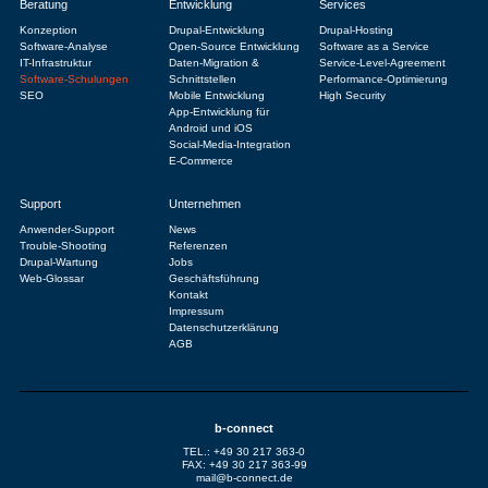
Beratung
Entwicklung
Services
Konzeption
Drupal-Entwicklung
Drupal-Hosting
Software-Analyse
Open-Source Entwicklung
Software as a Service
IT-Infrastruktur
Daten-Migration &
Service-Level-Agreement
Software-Schulungen
Schnittstellen
Performance-Optimierung
SEO
Mobile Entwicklung
High Security
App-Entwicklung für
Android und iOS
Social-Media-Integration
E-Commerce
Support
Unternehmen
Anwender-Support
News
Trouble-Shooting
Referenzen
Drupal-Wartung
Jobs
Web-Glossar
Geschäftsführung
Kontakt
Impressum
Datenschutzerklärung
AGB
b-connect
TEL.: +49 30 217 363-0
FAX: +49 30 217 363-99
mail@b-connect.de