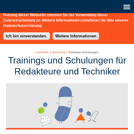
Diese Webseite nutzt Cookies, Analysedienste (Matomo) und eingebettet
Verbindungen zu externen Webdiensten (Vimeo). Durch die weitere
Nutzung dieser Webseite stimmen Sie der Verwendung dieser
b-connect
+49 / (0) 30 / 217 363-0
Schreiben Sie uns hier!
Datenverarbeitung zu. Weitere Informationen entnehmen Sie bitte unserer
Datenschutzerklärung.
Ich bin einverstanden.
Weitere Informationen
Startseite
»
Beratung
»
Software-Schulungen
Trainings und Schulungen für
Redakteure und Techniker