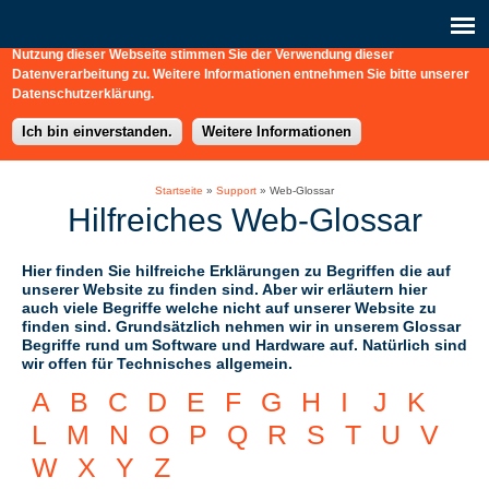
Diese Webseite nutzt Cookies, Analysedienste (Matomo) und eingebettet
Verbindungen zu externen Webdiensten (Vimeo). Durch die weitere
Nutzung dieser Webseite stimmen Sie der Verwendung dieser
b-connect
+49 / (0) 30 / 217 363-0
Schreiben Sie uns hier!
Datenverarbeitung zu. Weitere Informationen entnehmen Sie bitte unserer
Datenschutzerklärung.
Ich bin einverstanden.
Weitere Informationen
Startseite
»
Support
»
Web-Glossar
Hilfreiches Web-Glossar
Hier finden Sie hilfreiche Erklärungen zu Begriffen die auf
unserer Website zu finden sind. Aber wir erläutern hier
auch viele Begriffe welche nicht auf unserer Website zu
finden sind. Grundsätzlich nehmen wir in unserem Glossar
Begriffe rund um Software und Hardware auf. Natürlich sind
wir offen für Technisches allgemein.
A
B
C
D
E
F
G
H
I
J
K
L
M
N
O
P
Q
R
S
T
U
V
W
X
Y
Z