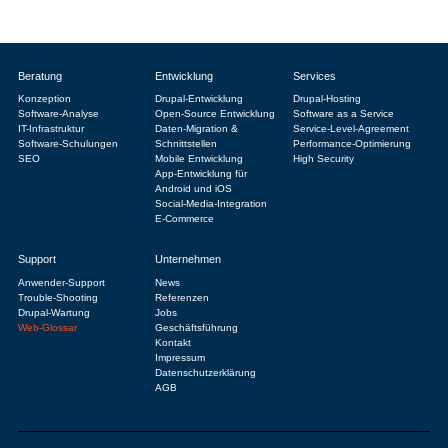
Beratung
Entwicklung
Services
Konzeption
Drupal-Entwicklung
Drupal-Hosting
Software-Analyse
Open-Source Entwicklung
Software as a Service
IT-Infrastruktur
Daten-Migration &
Service-Level-Agreement
Software-Schulungen
Schnittstellen
Performance-Optimierung
SEO
Mobile Entwicklung
High Security
App-Entwicklung für
Android und iOS
Social-Media-Integration
E-Commerce
Support
Unternehmen
Anwender-Support
News
Trouble-Shooting
Referenzen
Drupal-Wartung
Jobs
Web-Glossar
Geschäftsführung
Kontakt
Impressum
Datenschutzerklärung
AGB