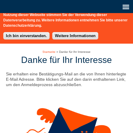
Diese Webseite nutzt Cookies, Analysedienste (Matomo) und eingebettet
Verbindungen zu externen Webdiensten (Vimeo). Durch die weitere
Nutzung dieser Webseite stimmen Sie der Verwendung dieser
b-connect
+49 / (0) 30 / 217 363-0
Schreiben Sie uns hier!
Datenverarbeitung zu. Weitere Informationen entnehmen Sie bitte unserer
Datenschutzerklärung.
Ich bin einverstanden.
Weitere Informationen
Startseite
»
Danke für Ihr Interesse
Danke für Ihr Interesse
Sie erhalten eine Bestätigungs-Mail an die von Ihnen hinterlegte
E-Mail Adresse. Bitte klicken Sie auf den darin enthaltenen Link,
um den Anmeldeprozess abzuschließen.