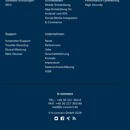
Software-Schulungen
Schnittstellen
Performance-Optimierung
SEO
Mobile Entwicklung
High Security
App-Entwicklung für
Android und iOS
Social-Media-Integration
E-Commerce
Support
Unternehmen
Anwender-Support
News
Trouble-Shooting
Referenzen
Drupal-Wartung
Jobs
Web-Glossar
Geschäftsführung
Kontakt
Impressum
Datenschutzerklärung
AGB
b-connect
TEL.: +49 30 217 363-0
FAX: +49 30 217 363-99
mail@b-connect.de
© b-connect GmbH 2026