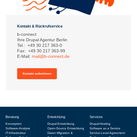
Kontakt & Rückrufservice
b-connect
Ihre Drupal Agentur Berlin
Tel.: +49 30 217 363-0
Fax: +49 30 217 363-99
E-Mail:
mail@b-connect.de
Kontakt aufnehmen
Beratung
Entwicklung
Services
Konzeption
Drupal-Entwicklung
Drupal-Hosting
Software-Analyse
Open-Source Entwicklung
Software as a Service
IT-Infrastruktur
Daten-Migration &
Service-Level-Agreement